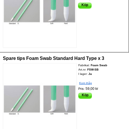
Köp
Spare tips Foam Swab Standard Hard Type x 3
Fabrikat:
Foam Swab
Art.nr:
FSW-SB
I lager:
Ja
Kom ihåg
59,00 kr
Pris:
Köp