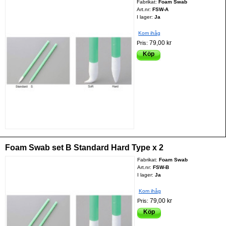
Fabrikat:
Foam Swab
Art.nr:
FSW-A
I lager:
Ja
Kom ihåg
79,00 kr
Pris:
Köp
Foam Swab set B Standard Hard Type x 2
Fabrikat:
Foam Swab
Art.nr:
FSW-B
I lager:
Ja
Kom ihåg
79,00 kr
Pris:
Köp