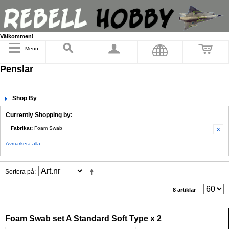
Välkommen!
Menu
Penslar
Shop By
Currently Shopping by:
Fabrikat:
Foam Swab
Avmarkera alla
Sortera på
8 artiklar
Foam Swab set A Standard Soft Type x 2