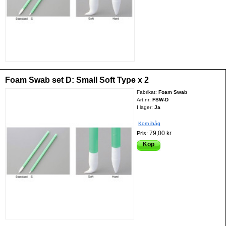
Foam Swab set D: Small Soft Type x 2
Fabrikat:
Foam Swab
Art.nr:
FSW-D
I lager:
Ja
Kom ihåg
79,00 kr
Pris:
Köp