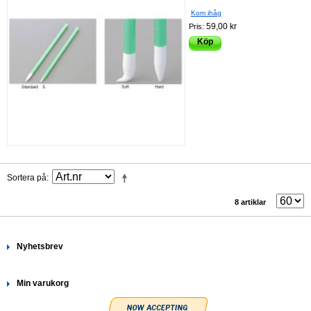
Kom ihåg
59,00 kr
Pris:
Köp
Sortera på
8 artiklar
Nyhetsbrev
Min varukorg