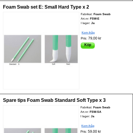
Foam Swab set E: Small Hard Type x 2
Fabrikat:
Foam Swab
Art.nr:
FSW-E
I lager:
Ja
Kom ihåg
79,00 kr
Pris:
Köp
Spare tips Foam Swab Standard Soft Type x 3
Fabrikat:
Foam Swab
Art.nr:
FSW-SA
I lager:
Ja
Kom ihåg
59,00 kr
Pris: