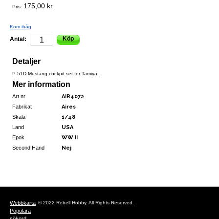
175,00 kr
Pris:
Kom ihåg
Köp
Antal:
Detaljer
P-51D Mustang cockpit set for Tamiya.
Mer information
Art.nr
AIR4072
Fabrikat
Aires
Skala
1/48
Land
USA
Epok
WW II
Second Hand
Nej
Webbkarta
© 2022 Rebell Hobby. All Rights Reserved.
Populära
sökord