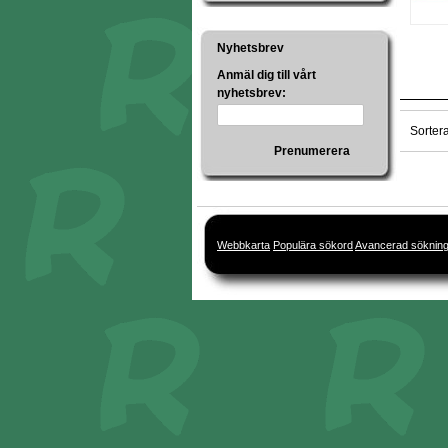
Nyhetsbrev
Anmäl dig till vårt
nyhetsbrev:
Sorter
Prenumerera
Webbkarta
Populära sökord
Avancerad söknin