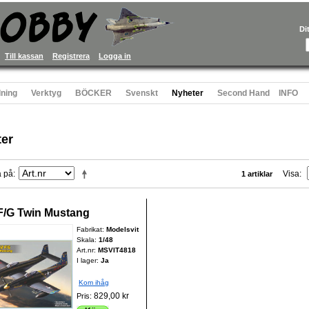
Di
Till kassan
Registrera
Logga in
ning
Verktyg
BÖCKER
Svenskt
Nyheter
Second Hand
INFO
er
a på
Visa
1 artiklar
F/G Twin Mustang
Fabrikat:
Modelsvit
Skala:
1/48
Art.nr:
MSVIT4818
I lager:
Ja
Kom ihåg
829,00 kr
Pris: