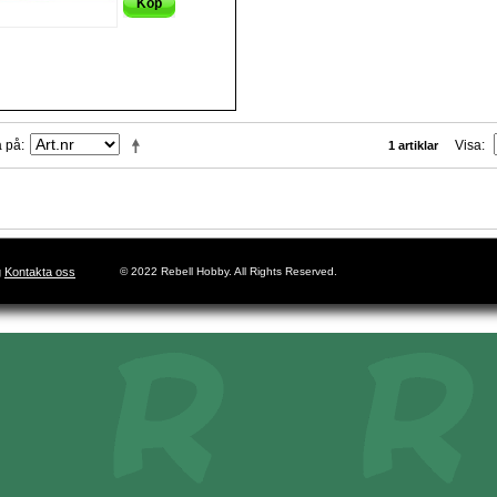
Köp
a på
Visa
1 artiklar
g
Kontakta oss
© 2022 Rebell Hobby. All Rights Reserved.