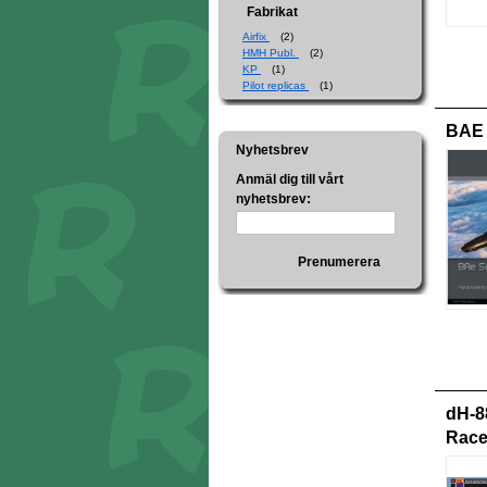
Fabrikat
Airfix
(2)
HMH Publ.
(2)
KP
(1)
Pilot replicas
(1)
BAE 
Nyhetsbrev
Anmäl dig till vårt
nyhetsbrev:
Prenumerera
dH-8
Race