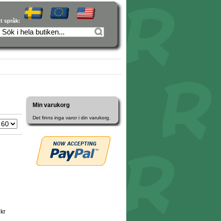
tt språk:
Min varukorg
Det finns inga varor i din varukorg.
kr