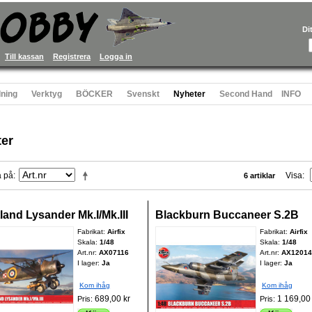
Di
Till kassan
Registrera
Logga in
ning
Verktyg
BÖCKER
Svenskt
Nyheter
Second Hand
INFO
er
a på
Visa
6 artiklar
land Lysander Mk.I/Mk.III
Blackburn Buccaneer S.2B
Fabrikat:
Airfix
Fabrikat:
Airfix
Skala:
1/48
Skala:
1/48
Art.nr:
AX07116
Art.nr:
AX12014
I lager:
Ja
I lager:
Ja
Kom ihåg
Kom ihåg
689,00 kr
1 169,00 
Pris:
Pris: