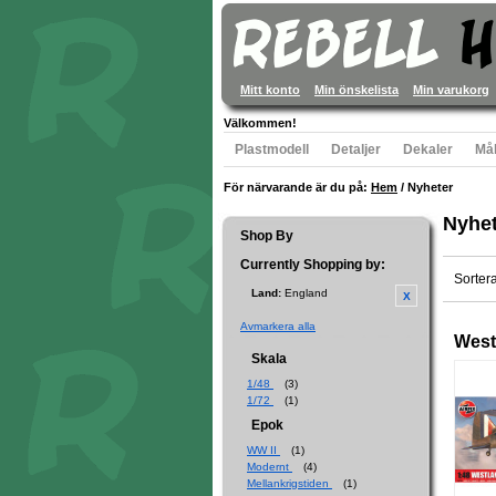
Mitt konto
Min önskelista
Min varukorg
Välkommen!
Plastmodell
Detaljer
Dekaler
Mål
För närvarande är du på:
Hem
/
Nyheter
Nyhet
Shop By
Currently Shopping by:
Sorter
Land:
England
Avmarkera alla
West
Skala
1/48
(3)
1/72
(1)
Epok
WW II
(1)
Modernt
(4)
Mellankrigstiden
(1)