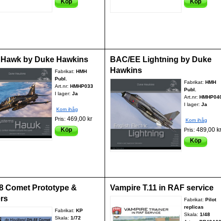
Köp
Köp
Hawk by Duke Hawkins
BAC/EE Lightning by Duke
Hawkins
Fabrikat:
HMH
Publ.
Fabrikat:
HMH
Art.nr:
HMHP033
Publ.
I lager:
Ja
Art.nr:
HMHP04
I lager:
Ja
Kom ihåg
469,00 kr
Pris:
Kom ihåg
Köp
489,00 k
Pris:
Köp
8 Comet Prototype &
Vampire T.11 in RAF service
rs
Fabrikat:
Pilot
replicas
Fabrikat:
KP
Skala:
1/48
Skala:
1/72