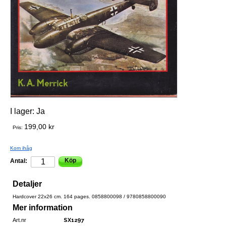
I lager:
Ja
199,00 kr
Pris:
Kom ihåg
Köp
Antal:
Detaljer
Hardcover 22x26 cm. 164 pages. 0858800098 / 9780858800090
Mer information
Art.nr
SX1297