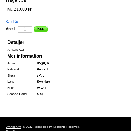
I lager:
Ja
219,00 kr
Pris:
Kom ihåg
Köp
Antal:
Detaljer
Junkers F.13
Mer information
Art.nr
RV3870
Fabrikat
Revell
Skala
1/72
Land
Sverige
Epok
WW I
Second Hand
Nej
Webbkarta
© 2022 Rebell Hobby. All Rights Reserved.