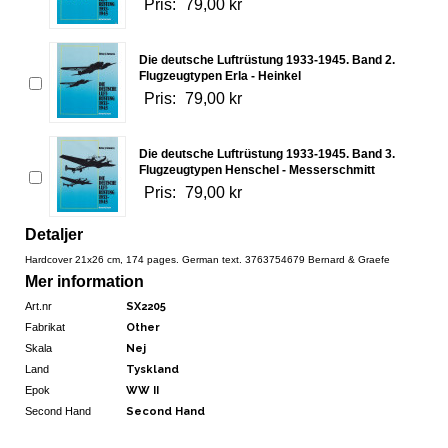
Pris:
79,00 kr
Die deutsche Luftrüstung 1933-1945. Band 2.
Flugzeugtypen Erla - Heinkel
Pris:
79,00 kr
Die deutsche Luftrüstung 1933-1945. Band 3.
Flugzeugtypen Henschel - Messerschmitt
Pris:
79,00 kr
Detaljer
Hardcover 21x26 cm, 174 pages. German text. 3763754679 Bernard & Graefe
Mer information
Art.nr
SX2205
Fabrikat
Other
Skala
Nej
Land
Tyskland
Epok
WW II
Second Hand
Second Hand