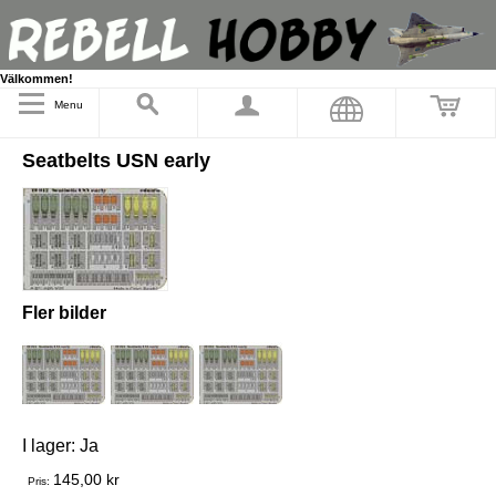
Välkommen!
Menu
Seatbelts USN early
Fler bilder
I lager:
Ja
145,00 kr
Pris: