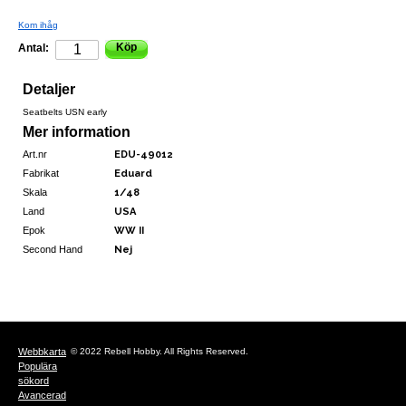
Kom ihåg
Köp
Antal:
Detaljer
Seatbelts USN early
Mer information
Art.nr
EDU-49012
Fabrikat
Eduard
Skala
1/48
Land
USA
Epok
WW II
Second Hand
Nej
Webbkarta
© 2022 Rebell Hobby. All Rights Reserved.
Populära
sökord
Avancerad