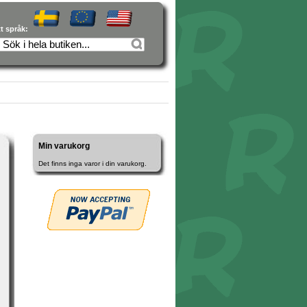
tt språk:
Min varukorg
Det finns inga varor i din varukorg.