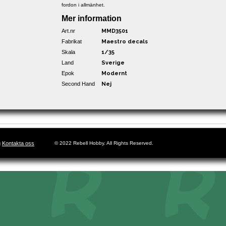
fordon i allmänhet.
Mer information
Art.nr
MMD3501
Fabrikat
Maestro decals
Skala
1/35
Land
Sverige
Epok
Modernt
Second Hand
Nej
g
Kontakta oss
© 2022 Rebell Hobby. All Rights Reserved.