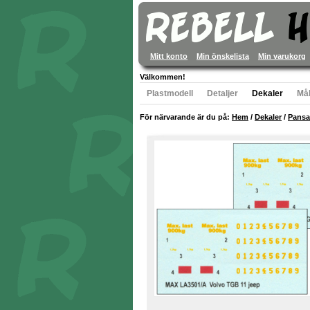
Mitt konto
Min önskelista
Min varukorg
Välkommen!
Plastmodell
Detaljer
Dekaler
Mål
För närvarande är du på:
Hem
/
Dekaler
/
Pansa