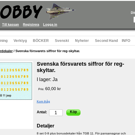
Di
Till kassan
Registrera
Logga in
ning
Verktyg
BÖCKER
Svenskt
Nyheter
Second Hand
INFO
rdekaler
/
Svenska försvarets siffror för reg-skyltar.
Svenska försvarets siffror för reg-
skyltar.
I lager:
Ja
60,00 kr
Pris:
Kom ihåg
Köp
Antal:
Detaljer
8 set 0-9 plus bonusdekaler från TGB 11. För pansarvagnar och