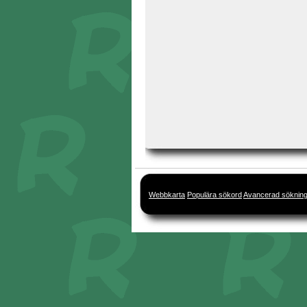
Webbkarta
Populära sökord
Avancerad söknin