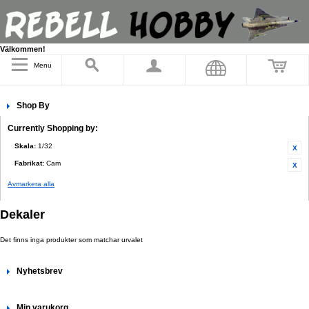
Välkommen!
Menu
Shop By
Currently Shopping by:
Skala:
1/32
Fabrikat:
Cam
Avmarkera alla
Dekaler
Det finns inga produkter som matchar urvalet
Nyhetsbrev
Min varukorg