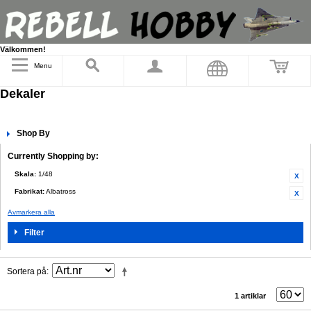
Välkommen!
Menu
Dekaler
Shop By
Currently Shopping by:
Skala:
1/48
Fabrikat:
Albatross
Avmarkera alla
Filter
Sortera på
1 artiklar