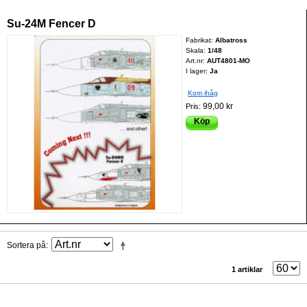
Su-24M Fencer D
Fabrikat:
Albatross
Skala:
1/48
Art.nr:
AUT4801-MO
I lager:
Ja
Kom ihåg
99,00 kr
Pris:
Köp
Sortera på
1 artiklar