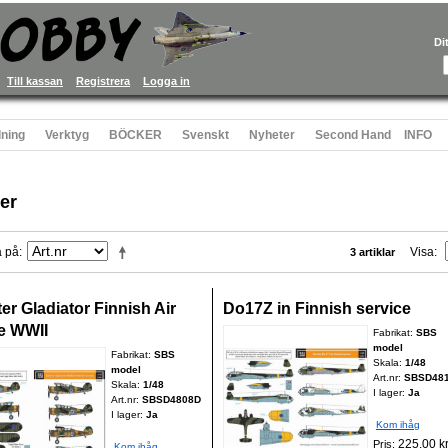
Di
Till kassan
Registrera
Logga in
ning
Verktyg
BÖCKER
Svenskt
Nyheter
Second Hand
INFO
er
a på
Visa
3 artiklar
er Gladiator Finnish Air
Do17Z in Finnish service
e WWII
Fabrikat:
SBS
model
Fabrikat:
SBS
Skala:
1/48
model
Art.nr:
SBSD48
Skala:
1/48
I lager:
Ja
Art.nr:
SBSD4808D
I lager:
Ja
Kom ihåg
225,00 k
Pris:
Kom ihåg