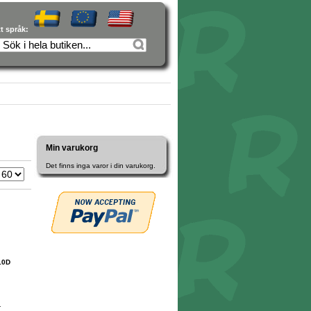
tt språk:
Min varukorg
Det finns inga varor i din varukorg.
10D
r