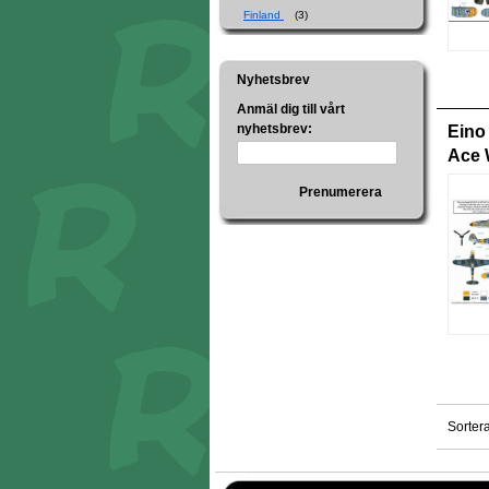
Finland
(3)
Nyhetsbrev
Anmäl dig till vårt
nyhetsbrev:
Eino
Ace W
Prenumerera
Sorter