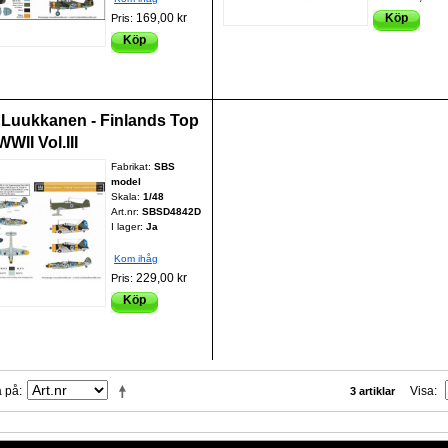
169,00 kr
Köp
Pris:
Köp
 Luukkanen - Finlands Top
WII Vol.III
Fabrikat:
SBS
model
Skala:
1/48
Art.nr:
SBSD4842D
I lager:
Ja
Kom ihåg
229,00 kr
Pris:
Köp
a på
Visa
3 artiklar