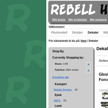
Mitt konto
Min önskelista
Min varukorg
Välkommen!
Plastmodell
Detaljer
Dekaler
Mål
För närvarande är du på:
Hem
/
Dekaler
Dekal
Shop By
Currently Shopping by:
Sorter
Skala:
1/48
Fabrikat:
SBS model
Glost
Avmarkera alla
Forc
Kategori
Dekaler flygplan
(3)
Epok
WW II
(3)
Land