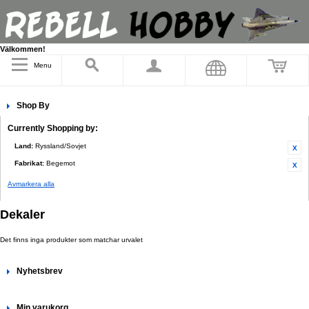
Välkommen!
Menu
Shop By
Currently Shopping by:
Land:
Ryssland/Sovjet
Fabrikat:
Begemot
Avmarkera alla
Dekaler
Det finns inga produkter som matchar urvalet
Nyhetsbrev
Min varukorg