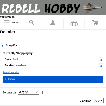
Välkommen!
Menu
Dekaler
Shop By
Currently Shopping by:
Skala:
1/48
Fabrikat:
Xtradecal
Avmarkera alla
Filter
Sortera på
2 artiklar