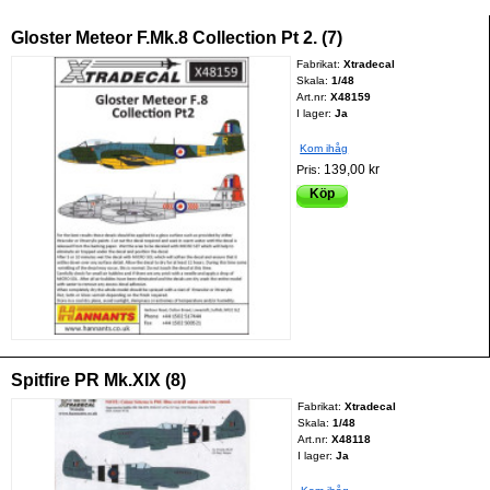
Gloster Meteor F.Mk.8 Collection Pt 2. (7)
Fabrikat:
Xtradecal
Skala:
1/48
Art.nr:
X48159
I lager:
Ja
Kom ihåg
139,00 kr
Pris:
Köp
Spitfire PR Mk.XIX (8)
Fabrikat:
Xtradecal
Skala:
1/48
Art.nr:
X48118
I lager:
Ja