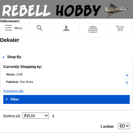
Välkommen!
Menu
Dekaler
Shop By
Currently Shopping by:
Skala:
1/48
Fabrikat:
Two Bobs
Avmarkera alla
Filter
Sortera på
1 artiklar