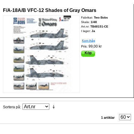
F/A-18A/B VFC-12 Shades of Gray Omars
Fabrikat:
Two Bobs
Skala:
1/48
Art.nr:
TB48151-CE
I lager:
Ja
Kom ihåg
99,00 kr
Pris:
Köp
Sortera på
1 artiklar