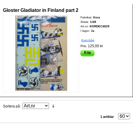
Gloster Gladiator in Finland part 2
Fabrikat:
Kora
Skala:
1/48
Art.nr:
KORDEC4829
I lager:
Ja
Kom ihåg
125,00 kr
Pris:
Köp
Sortera på
1 artiklar