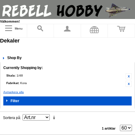
Välkommen!
Menu
Dekaler
Shop By
Currently Shopping by:
Skala:
1/48
Fabrikat:
Kora
Avmarkera alla
Filter
Sortera på
1 artiklar