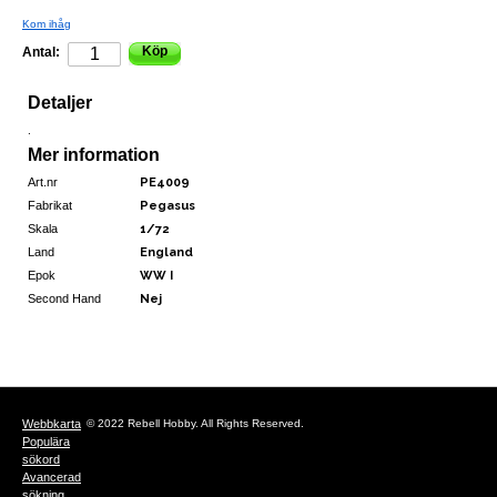
Kom ihåg
Köp
Antal:
Detaljer
.
Mer information
Art.nr
PE4009
Fabrikat
Pegasus
Skala
1/72
Land
England
Epok
WW I
Second Hand
Nej
Webbkarta
© 2022 Rebell Hobby. All Rights Reserved.
Populära
sökord
Avancerad
sökning