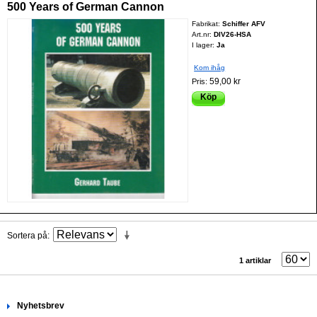
500 Years of German Cannon
Fabrikat:
Schiffer AFV
Art.nr:
DIV26-HSA
I lager:
Ja
Kom ihåg
59,00 kr
Pris:
Köp
Sortera på
1 artiklar
Nyhetsbrev