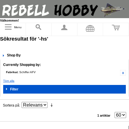
Välkommen!
Menu
Sökresultat för '-hs'
Shop By
Currently Shopping by:
Fabrikat:
Schiffer AFV
Töm alla
Filter
Sortera på
1 artiklar