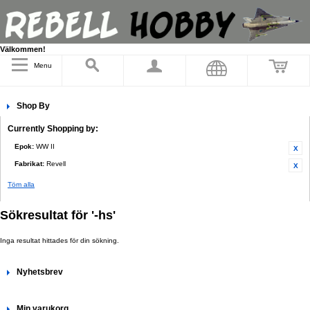
Välkommen!
Menu
Shop By
Currently Shopping by:
Epok:
WW II
Fabrikat:
Revell
Töm alla
Sökresultat för '-hs'
Inga resultat hittades för din sökning.
Nyhetsbrev
Min varukorg