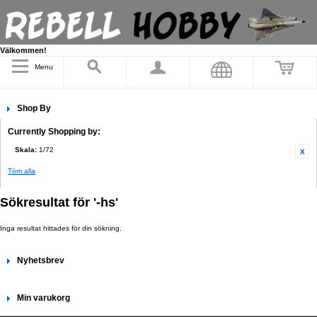
Välkommen!
Menu
Shop By
Currently Shopping by:
Skala:
1/72
Töm alla
Sökresultat för '-hs'
Inga resultat hittades för din sökning.
Nyhetsbrev
Min varukorg