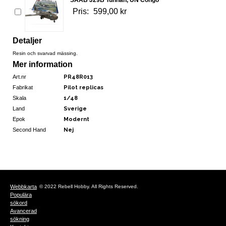
Pris:
599,00 kr
Detaljer
Resin och svarvad mässing.
Mer information
Art.nr
PR48R013
Fabrikat
Pilot replicas
Skala
1/48
Land
Sverige
Epok
Modernt
Second Hand
Nej
Webbkarta
© 2022 Rebell Hobby. All Rights Reserved.
Populära
sökord
Avancerad
sökning