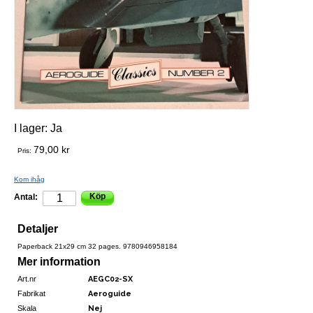
I lager:
Ja
79,00 kr
Pris:
Kom ihåg
Köp
Antal:
Detaljer
Paperback 21x29 cm 32 pages. 9780946958184
Mer information
Art.nr
AEGC02-SX
Fabrikat
Aeroguide
Skala
Nej