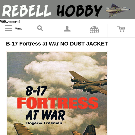
Välkommen!
Menu
B-17 Fortress at War NO DUST JACKET