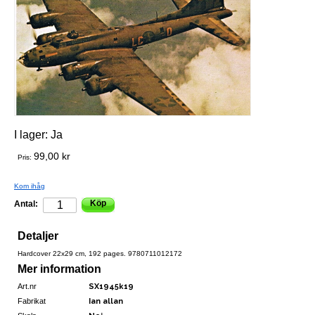
I lager:
Ja
99,00 kr
Pris:
Kom ihåg
Köp
Antal:
Detaljer
Hardcover 22x29 cm, 192 pages. 9780711012172
Mer information
Art.nr
SX1945k19
Fabrikat
Ian allan