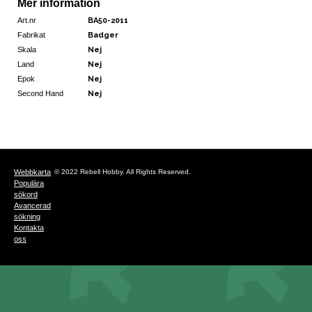
Mer information
Art.nr
BA50-2011
Fabrikat
Badger
Skala
Nej
Land
Nej
Epok
Nej
Second Hand
Nej
Webbkarta
© 2022 Rebell Hobby. All Rights Reserved.
Populära
sökord
Avancerad
sökning
Kontakta
oss