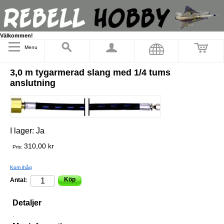
Välkommen!
Menu
3,0 m tygarmerad slang med 1/4 tums
anslutning
I lager:
Ja
310,00 kr
Pris:
Kom ihåg
Köp
Antal:
Detaljer
.