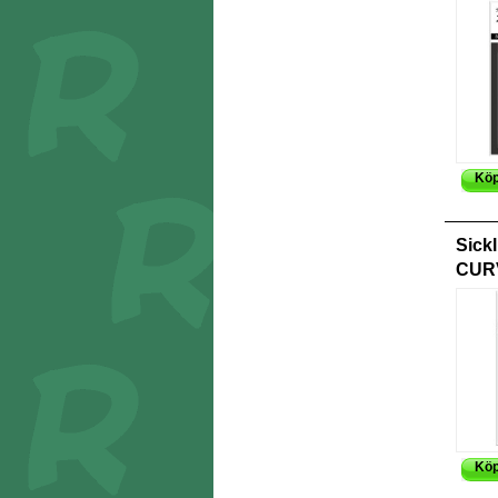
Kö
Sick
CURV
Kö