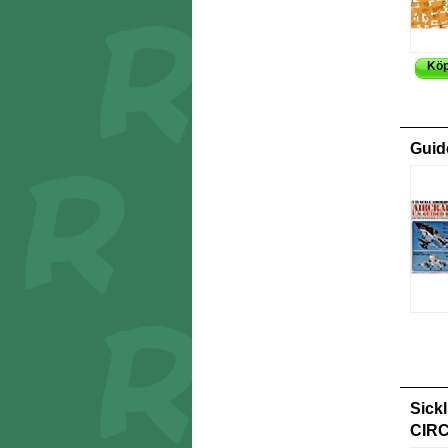
Kö
Guid
Sick
CIRC