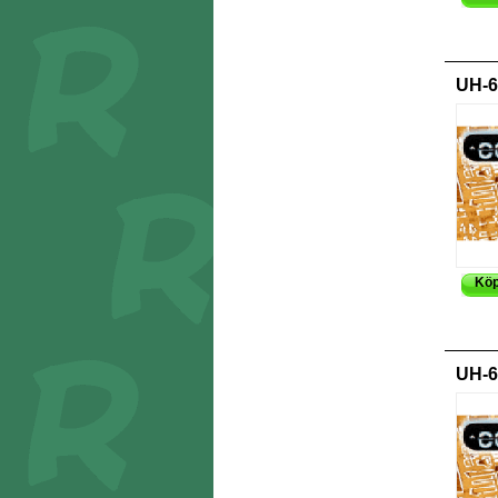
UH-6
Kö
UH-6