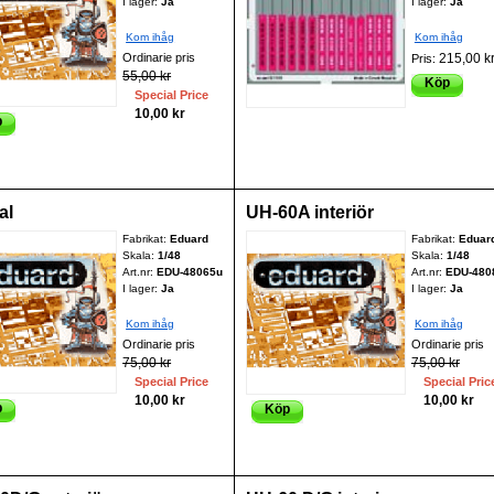
I lager:
Ja
I lager:
Ja
Kom ihåg
Kom ihåg
Ordinarie pris
215,00 k
Pris:
55,00 kr
Köp
Special Price
10,00 kr
p
al
UH-60A interiör
Fabrikat:
Eduard
Fabrikat:
Eduar
Skala:
1/48
Skala:
1/48
Art.nr:
EDU-48065u
Art.nr:
EDU-480
I lager:
Ja
I lager:
Ja
Kom ihåg
Kom ihåg
Ordinarie pris
Ordinarie pris
75,00 kr
75,00 kr
Special Price
Special Pric
10,00 kr
10,00 kr
p
Köp