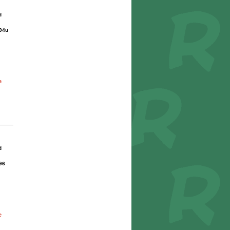
d
94u
e
d
96
e