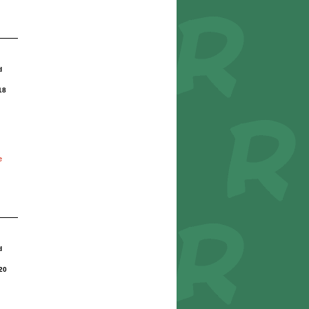
d
18
e
d
20