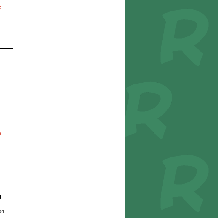
e
e
d
01