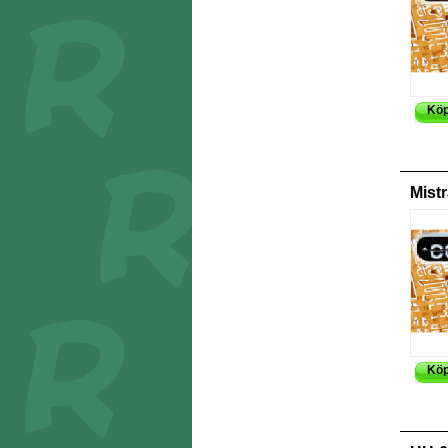
Kö
Mistr
Kö