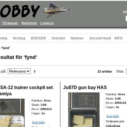
Di
Till kassan
Registrera
Logga in
ning
Verktyg
BÖCKER
Svenskt
Nyheter
Second Hand
INFO
 'fynd'
sultat för 'fynd'
a på
Visa
22 artiklar
5A-12 trainer cockpit set
Ju87D gun bay HAS
Tamiya
Fabrikat:
Aires
Skala:
1/48
Fabrikat:
Aires
Art.nr:
AIR4134
Skala:
1/48
I lager:
Ja
Art.nr:
AIR4114
I lager:
Ja
Kom ihåg
Ordinarie pris
Kom ihåg
135,00 kr