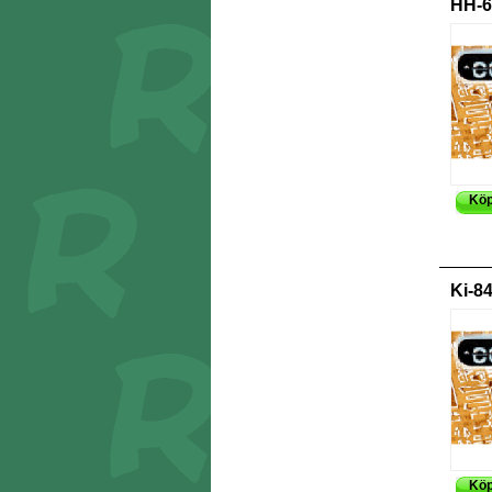
HH-6
Kö
Ki-8
Kö