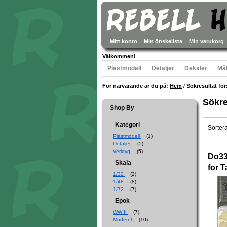
Mitt konto
Min önskelista
Min varukorg
Välkommen!
Plastmodell
Detaljer
Dekaler
Mål
För närvarande är du på:
Hem
/
Sökresultat för:
Sökre
Shop By
Kategori
Sorter
Plastmodell
(1)
Detaljer
(5)
Verktyg
(5)
Do33
Skala
for 
1/32
(2)
1/48
(8)
1/72
(7)
Epok
WW II
(7)
Modernt
(10)