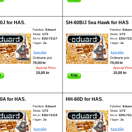
0J for HAS.
SH-60B/J Sea Hawk for HAS
Fabrikat:
Eduard
Fabrikat:
Eduar
Skala:
1/72
Skala:
1/72
Art.nr:
EDU-72117
Art.nr:
EDU-721
I lager:
Ja
I lager:
Ja
Kom ihåg
Kom ihåg
Ordinarie pris
Ordinarie pris
75,00 kr
75,00 kr
Special Price
Special Pric
10,00 kr
10,00 kr
p
Köp
0A for HAS.
HH-60D for HAS.
Fabrikat:
Eduard
Fabrikat:
Eduar
Skala:
1/72
Skala:
1/72
Art.nr:
EDU-72119
Art.nr:
EDU-721
I lager:
Ja
I lager:
Ja
Kom ihåg
Kom ihåg