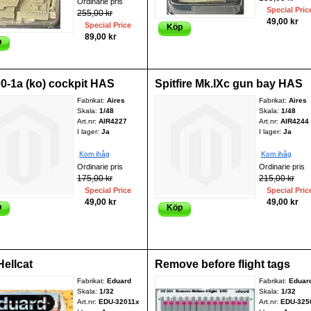
Ordinarie pris
Special Pric
255,00 kr
49,00 kr
Special Price
Köp
89,00 kr
p
00-1a (ko) cockpit HAS
Spitfire Mk.IXc gun bay HAS
Fabrikat:
Aires
Fabrikat:
Aires
Skala:
1/48
Skala:
1/48
Art.nr:
AIR4227
Art.nr:
AIR4244
I lager:
Ja
I lager:
Ja
Kom ihåg
Kom ihåg
Ordinarie pris
Ordinarie pris
175,00 kr
215,00 kr
Special Price
Special Pric
49,00 kr
49,00 kr
p
Köp
Hellcat
Remove before flight tags
Fabrikat:
Eduard
Fabrikat:
Eduar
Skala:
1/32
Skala:
1/32
Art.nr:
EDU-32011x
Art.nr:
EDU-325