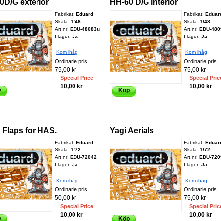
0D/G exteriör
HH-60 D/G interior
Fabrikat:
Eduard
Fabrikat:
Eduar
Skala:
1/48
Skala:
1/48
Art.nr:
EDU-48083u
Art.nr:
EDU-480
I lager:
Ja
I lager:
Ja
Kom ihåg
Kom ihåg
Ordinarie pris
Ordinarie pris
75,00 kr
75,00 kr
Special Price
Special Pric
10,00 kr
10,00 kr
p
Köp
4 Flaps for HAS.
Yagi Aerials
Fabrikat:
Eduard
Fabrikat:
Eduar
Skala:
1/72
Skala:
1/72
Art.nr:
EDU-72042
Art.nr:
EDU-720
I lager:
Ja
I lager:
Ja
Kom ihåg
Kom ihåg
Ordinarie pris
Ordinarie pris
50,00 kr
75,00 kr
Special Price
Special Pric
10,00 kr
10,00 kr
p
Köp