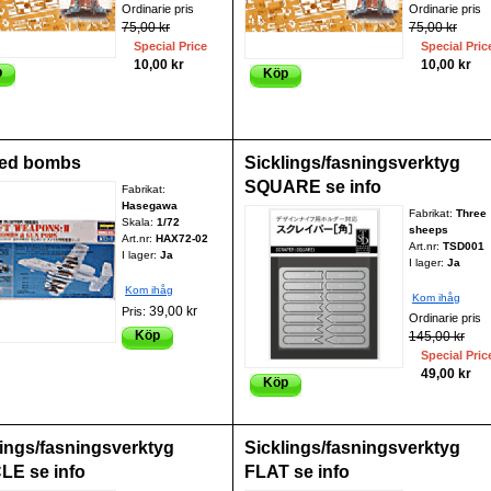
Ordinarie pris
Ordinarie pris
75,00 kr
75,00 kr
Special Price
Special Pric
10,00 kr
10,00 kr
p
Köp
ed bombs
Sicklings/fasningsverktyg
SQUARE se info
Fabrikat:
Hasegawa
Fabrikat:
Three
Skala:
1/72
sheeps
Art.nr:
HAX72-02
Art.nr:
TSD001
I lager:
Ja
I lager:
Ja
Kom ihåg
Kom ihåg
39,00 kr
Pris:
Ordinarie pris
Köp
145,00 kr
Special Pric
49,00 kr
Köp
lings/fasningsverktyg
Sicklings/fasningsverktyg
LE se info
FLAT se info