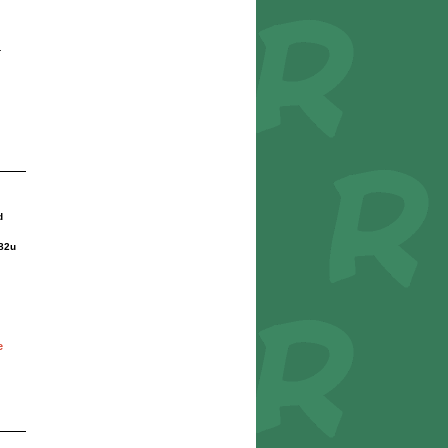
r
d
82u
e