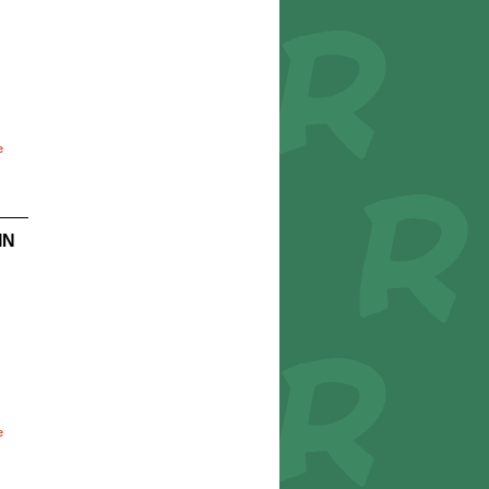
e
IN
e