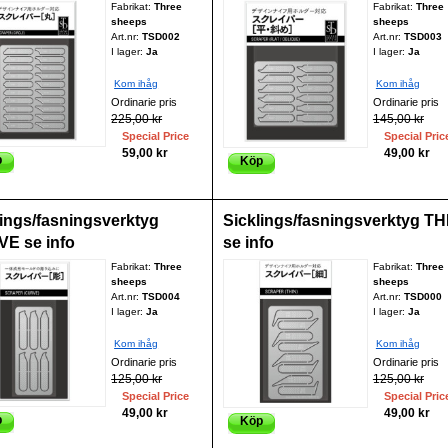
Fabrikat:
Three
Fabrikat:
Three
sheeps
sheeps
Art.nr:
TSD002
Art.nr:
TSD003
I lager:
Ja
I lager:
Ja
Kom ihåg
Kom ihåg
Ordinarie pris
Ordinarie pris
225,00 kr
145,00 kr
Special Price
Special Pric
59,00 kr
49,00 kr
p
Köp
lings/fasningsverktyg
Sicklings/fasningsverktyg TH
E se info
se info
Fabrikat:
Three
Fabrikat:
Three
sheeps
sheeps
Art.nr:
TSD004
Art.nr:
TSD000
I lager:
Ja
I lager:
Ja
Kom ihåg
Kom ihåg
Ordinarie pris
Ordinarie pris
125,00 kr
125,00 kr
Special Price
Special Pric
49,00 kr
49,00 kr
p
Köp