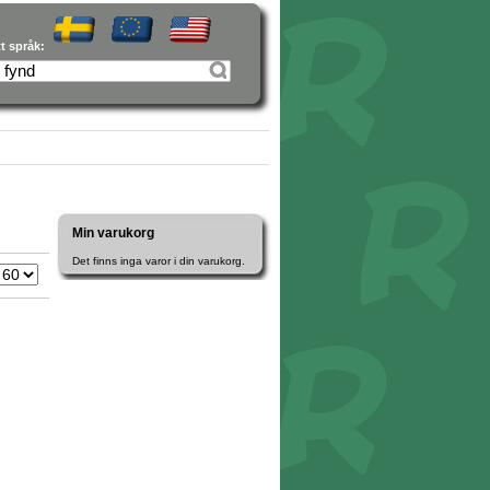
tt språk:
Min varukorg
Det finns inga varor i din varukorg.