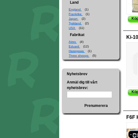
Land
England
(1)
Frankrike
(1)
Kö
Japan
(2)
Tyskland
(2)
USA
(11)
Fabrikat
Ki-1
Aires
(4)
Eduard
(12)
Hasegawa
(1)
Three sheeps
(5)
Nyhetsbrev
Anmäl dig till vårt
nyhetsbrev:
Kö
Prenumerera
F6F 