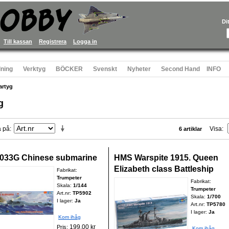
Di
Till kassan
Registrera
Logga in
ning
Verktyg
BÖCKER
Svenskt
Nyheter
Second Hand
INFO
artyg
g
a på
Visa
6 artiklar
 033G Chinese submarine
HMS Warspite 1915. Queen
Elizabeth class Battleship
Fabrikat:
Trumpeter
Fabrikat:
Skala:
1/144
Trumpeter
Art.nr:
TP5902
Skala:
1/700
I lager:
Ja
Art.nr:
TP5780
I lager:
Ja
Kom ihåg
199,00 kr
Pris:
Kom ihåg