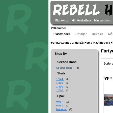
Mitt konto
Min önskelista
Min varukorg
Välkommen!
Plastmodell
Detaljer
Dekaler
Mål
För närvarande är du på:
Hem
/
Plastmodell
/
F
Farty
Shop By
Second Hand
Sorter
Second Hand
(3)
Skala
type
1/144
(2)
1/200
(1)
1/400
(1)
1/700
(2)
Epok
WW I
(1)
WW II
(2)
Modernt
(3)