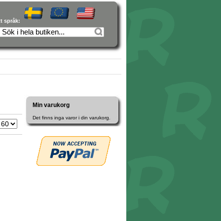
tt språk:
Min varukorg
Det finns inga varor i din varukorg.