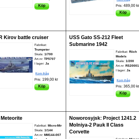
Köp
489,00 k
Pris:
Köp
 Kirov battle cruiser
USS Gato SS-212 Fleet
Submarine 1942
Fabrikat:
Trumpeter
Fabrikat:
Riich
Skala:
1/700
Models
Art.nr:
TP5707
Skala:
1/200
I lager:
Ja
Art.nr:
RS20001
I lager:
Ja
Kom ihåg
199,00 kr
Pris:
Kom ihåg
Köp
365,00 k
Pris:
Köp
Meteorite
Noworosyjsk: Project 1241.2
Molniya-2 Pauk II Class
Fabrikat:
Micro-Mir
Skala:
1/144
Corvette
Art.nr:
MM144-007