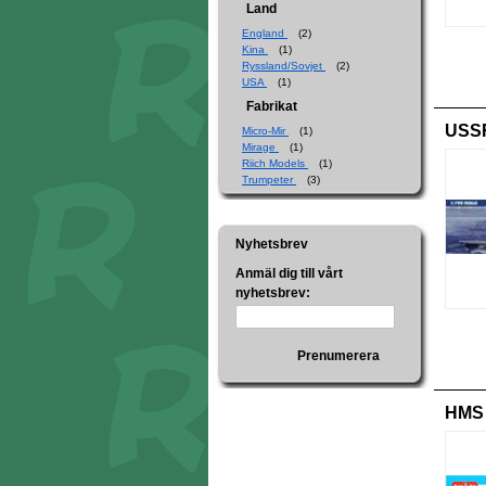
Land
England
(2)
Kina
(1)
Ryssland/Sovjet
(2)
USA
(1)
Fabrikat
USSR
Micro-Mir
(1)
Mirage
(1)
Riich Models
(1)
Trumpeter
(3)
Nyhetsbrev
Anmäl dig till vårt
nyhetsbrev:
Prenumerera
HMS 