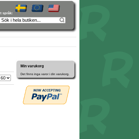
tt språk:
Min varukorg
Det finns inga varor i din varukorg.