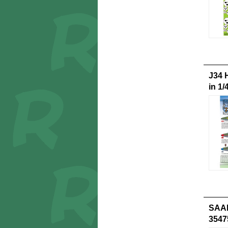
J34 
in 1/
SAAB
3547