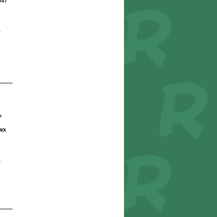
047
r
n
-WX
r