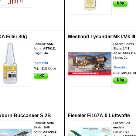
Köp
A Filler 30g
Westland Lysander Mk.I/Mk.III
Fabrikat:
ASK
Fabrikat:
Airfix
Art.nr:
AST0111
Skala:
1/48
I lager:
Ja
Art.nr:
AX07116
I lager:
Ja
Kom ihåg
Kom ihåg
119,00 kr
Pris:
689,00 k
Pris:
Köp
Köp
kburn Buccaneer S.2B
Fieseler Fi167A-0 Luftwaffe
Fabrikat:
Airfix
Fabrikat:
AZ
Skala:
1/48
models
Art.nr:
AX12014
Skala:
1/72