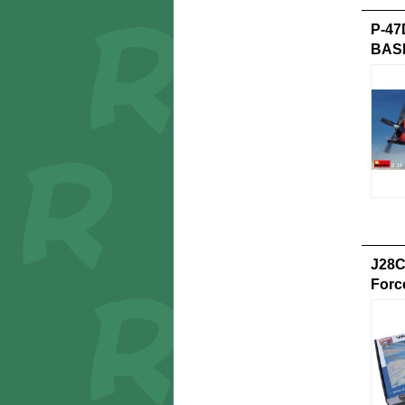
P-47
BAS
J28C
Forc