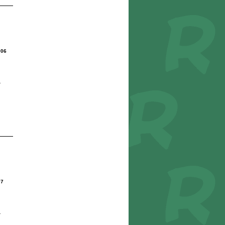
006
r
07
r