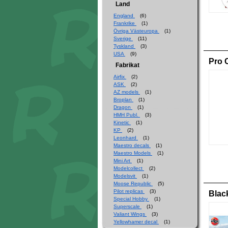
Land
England
(6)
Frankrike
(1)
Övriga Västeuropa
(1)
Sverige
(11)
Tyskland
(3)
USA
(9)
Pro C
Fabrikat
Airfix
(2)
ASK
(2)
AZ models
(1)
Broplan
(1)
Dragon
(1)
HMH Publ.
(3)
Kinetic
(1)
KP
(2)
Leonhard
(1)
Maestro decals
(1)
Maestro Models
(1)
Mini Art
(1)
Modelcollect
(2)
Modelsvit
(1)
Moose Republic
(5)
Pilot replicas
(3)
Blac
Special Hobby
(1)
Superscale
(1)
Valiant Wings
(3)
Yellowhamer decal
(1)