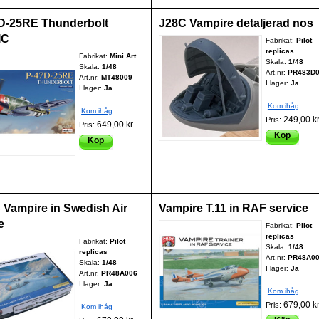
D-25RE Thunderbolt
J28C Vampire detaljerad nos
IC
Fabrikat:
Pilot
replicas
Fabrikat:
Mini Art
Skala:
1/48
Skala:
1/48
Art.nr:
PR483D
Art.nr:
MT48009
I lager:
Ja
I lager:
Ja
Kom ihåg
Kom ihåg
249,00 k
Pris:
649,00 kr
Pris:
Köp
Köp
 Vampire in Swedish Air
Vampire T.11 in RAF service
e
Fabrikat:
Pilot
replicas
Fabrikat:
Pilot
Skala:
1/48
replicas
Art.nr:
PR48A0
Skala:
1/48
I lager:
Ja
Art.nr:
PR48A006
I lager:
Ja
Kom ihåg
679,00 k
Pris:
Kom ihåg