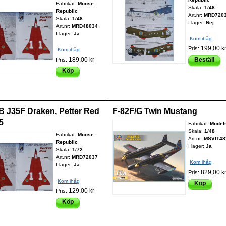
Fabrikat:
Moose
Skala:
1/48
Republic
Art.nr:
MRD720
Skala:
1/48
I lager:
Nej
Art.nr:
MRD48034
I lager:
Ja
Kom ihåg
199,00 k
Pris:
Kom ihåg
189,00 kr
Beställ
Pris:
Köp
 J35F Draken, Petter Red
F-82F/G Twin Mustang
5
Fabrikat:
Models
Skala:
1/48
Fabrikat:
Moose
Art.nr:
MSVIT48
Republic
I lager:
Ja
Skala:
1/72
Art.nr:
MRD72037
Kom ihåg
I lager:
Ja
829,00 k
Pris:
Kom ihåg
Köp
129,00 kr
Pris:
Köp