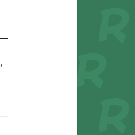
r
27
r