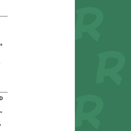
04
r
3D
ro
9