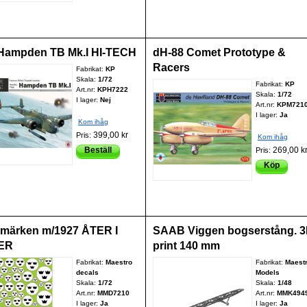
 Hampden TB Mk.I HI-TECH
dH-88 Comet Prototype &
Racers
Fabrikat:
KP
Skala:
1/72
Fabrikat:
KP
Art.nr:
KPH7222
Skala:
1/72
I lager:
Nej
Art.nr:
KPM721
I lager:
Ja
Kom ihåg
399,00 kr
Pris:
Kom ihåg
Beställ
269,00 k
Pris:
Köp
märken m/1927 ÅTER I
SAAB Viggen bogserstång. 
ER
print 140 mm
Fabrikat:
Maestro
Fabrikat:
Maest
decals
Models
Skala:
1/72
Skala:
1/48
Art.nr:
MMD7210
Art.nr:
MMK494
I lager:
Ja
I lager:
Ja