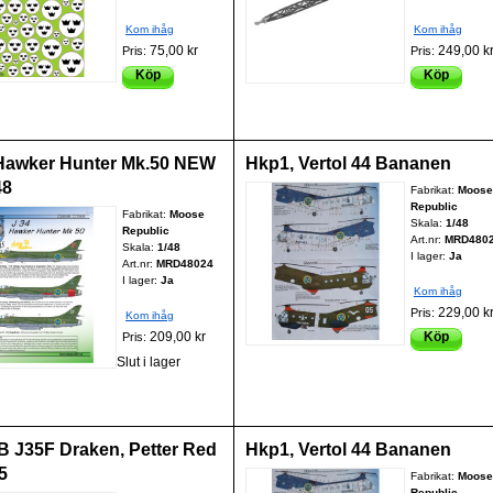
Kom ihåg
Kom ihåg
75,00 kr
249,00 k
Pris:
Pris:
Köp
Köp
Hawker Hunter Mk.50 NEW
Hkp1, Vertol 44 Bananen
48
Fabrikat:
Moose
Republic
Fabrikat:
Moose
Skala:
1/48
Republic
Art.nr:
MRD480
Skala:
1/48
I lager:
Ja
Art.nr:
MRD48024
I lager:
Ja
Kom ihåg
229,00 k
Pris:
Kom ihåg
209,00 kr
Köp
Pris:
Slut i lager
 J35F Draken, Petter Red
Hkp1, Vertol 44 Bananen
5
Fabrikat:
Moose
Republic