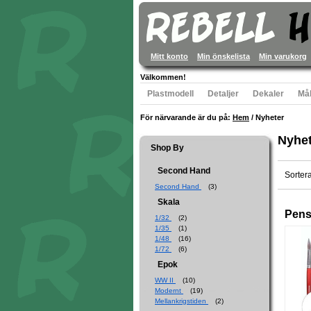
Mitt konto
Min önskelista
Min varukorg
Välkommen!
Plastmodell
Detaljer
Dekaler
Mål
För närvarande är du på:
Hem
/
Nyheter
Nyhet
Shop By
Second Hand
Sorter
Second Hand
(3)
Skala
Pense
1/32
(2)
1/35
(1)
1/48
(16)
1/72
(6)
Epok
WW II
(10)
Modernt
(19)
Mellankrigstiden
(2)