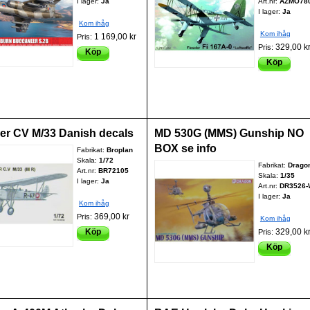
I lager:
Ja
Art.nr:
AZMO78
I lager:
Ja
Kom ihåg
Kom ihåg
1 169,00 kr
Pris:
329,00 k
Pris:
Köp
Köp
er CV M/33 Danish decals
MD 530G (MMS) Gunship NO
BOX se info
Fabrikat:
Broplan
Skala:
1/72
Fabrikat:
Drago
Art.nr:
BR72105
Skala:
1/35
I lager:
Ja
Art.nr:
DR3526
I lager:
Ja
Kom ihåg
369,00 kr
Pris:
Kom ihåg
Köp
329,00 k
Pris:
Köp