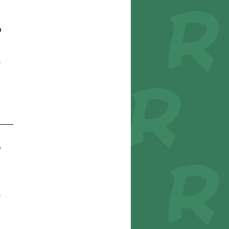
3
r
c
r