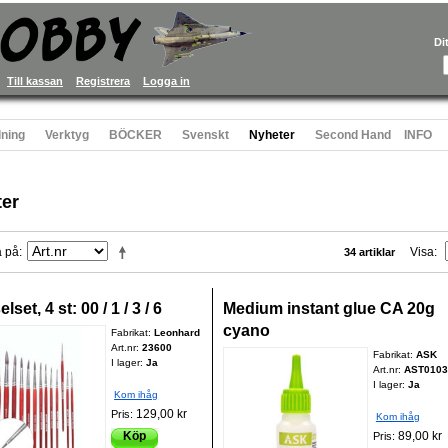
Di
Till kassan
Registrera
Logga in
ning
Verktyg
BÖCKER
Svenskt
Nyheter
Second Hand
INFO
er
a på
Visa
34 artiklar
lset, 4 st: 00 / 1 / 3 / 6
Medium instant glue CA 20g
cyano
Fabrikat:
Leonhard
Art.nr:
23600
Fabrikat:
ASK
I lager:
Ja
Art.nr:
AST0103
I lager:
Ja
Kom ihåg
129,00 kr
Pris:
Kom ihåg
Köp
89,00 kr
Pris: