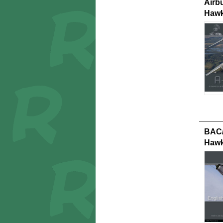
Airb
Hawk
BAC/
Hawk