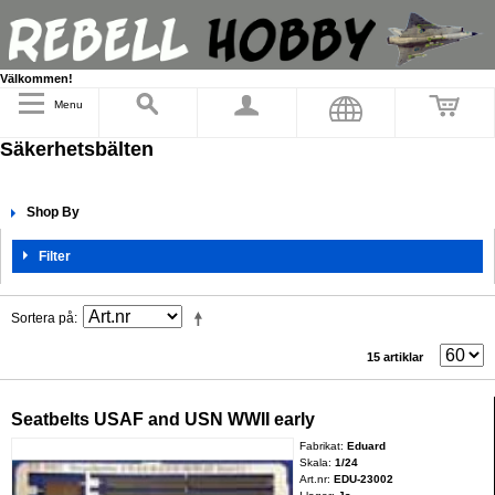
Välkommen!
Menu
Säkerhetsbälten
Shop By
Filter
Sortera på
15 artiklar
Seatbelts USAF and USN WWII early
Fabrikat:
Eduard
Skala:
1/24
Art.nr:
EDU-23002