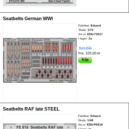
Seatbelts German WWI
Fabrikat:
Eduard
Skala:
1/72
Art.nr:
EDU-73017
I lager:
Ja
Kom ihåg
105,00 kr
Pris:
Köp
Seatbelts RAF late STEEL
Fabrikat:
Eduard
Skala:
1/48
Art.nr:
EDU-FE818
I lager:
Ja