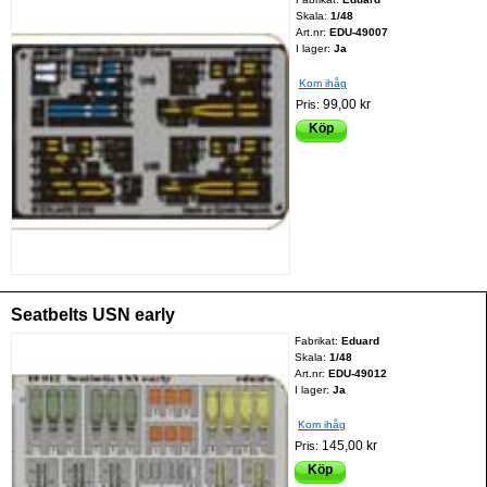
Skala:
1/48
Art.nr:
EDU-49007
I lager:
Ja
Kom ihåg
99,00 kr
Pris:
Köp
Seatbelts USN early
Fabrikat:
Eduard
Skala:
1/48
Art.nr:
EDU-49012
I lager:
Ja
Kom ihåg
145,00 kr
Pris:
Köp