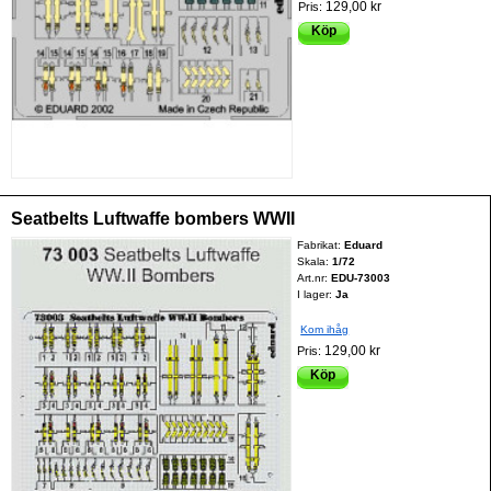
129,00 kr
Pris:
Köp
Seatbelts Luftwaffe bombers WWII
Fabrikat:
Eduard
Skala:
1/72
Art.nr:
EDU-73003
I lager:
Ja
Kom ihåg
129,00 kr
Pris:
Köp