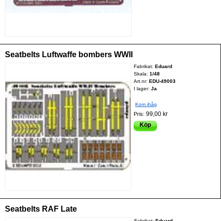
Seatbelts Luftwaffe bombers WWII
Fabrikat:
Eduard
Skala:
1/48
Art.nr:
EDU-49003
I lager:
Ja
Kom ihåg
99,00 kr
Pris:
Köp
Seatbelts RAF Late
Fabrikat:
Eduard