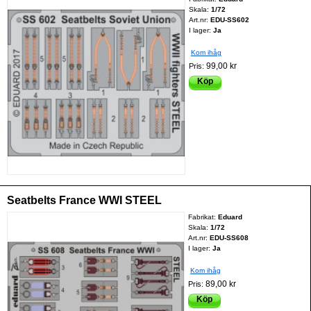
Skala:
1/72
Art.nr:
EDU-SS602
I lager:
Ja
Kom ihåg
99,00 kr
Pris:
Köp
Seatbelts France WWI STEEL
Fabrikat:
Eduard
Skala:
1/72
Art.nr:
EDU-SS608
I lager:
Ja
Kom ihåg
89,00 kr
Pris:
Köp