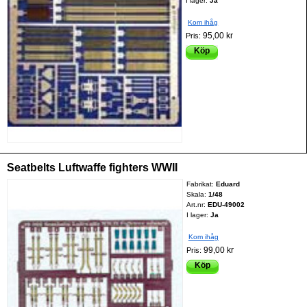
I lager:
Ja
Kom ihåg
95,00 kr
Pris:
Köp
Seatbelts Luftwaffe fighters WWII
Fabrikat:
Eduard
Skala:
1/48
Art.nr:
EDU-49002
I lager:
Ja
Kom ihåg
99,00 kr
Pris:
Köp