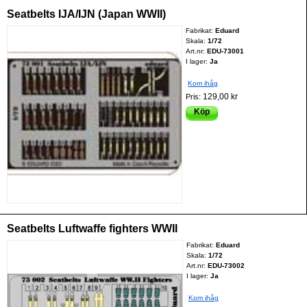
Seatbelts IJA/IJN (Japan WWII)
Fabrikat:
Eduard
Skala:
1/72
Art.nr:
EDU-73001
I lager:
Ja
Kom ihåg
129,00 kr
Pris:
Köp
Seatbelts Luftwaffe fighters WWII
Fabrikat:
Eduard
Skala:
1/72
Art.nr:
EDU-73002
I lager:
Ja
Kom ihåg