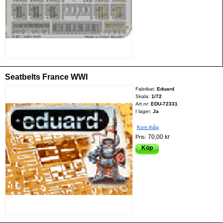
Seatbelts France WWI
Fabrikat:
Eduard
Skala:
1/72
Art.nr:
EDU-72331
I lager:
Ja
Kom ihåg
70,00 kr
Pris:
Köp