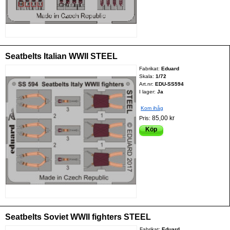
Seatbelts Italian WWII STEEL
Fabrikat:
Eduard
Skala:
1/72
Art.nr:
EDU-SS594
I lager:
Ja
Kom ihåg
85,00 kr
Pris:
Köp
Seatbelts Soviet WWII fighters STEEL
Fabrikat:
Eduard