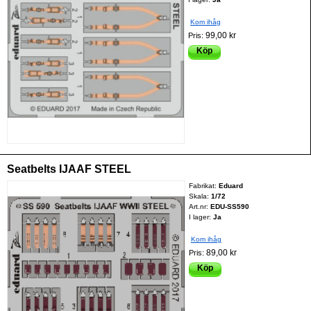
Kom ihåg
99,00 kr
Pris:
Köp
Seatbelts IJAAF STEEL
Fabrikat:
Eduard
Skala:
1/72
Art.nr:
EDU-SS590
I lager:
Ja
Kom ihåg
89,00 kr
Pris:
Köp