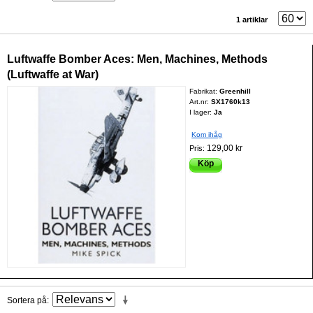
1 artiklar
Luftwaffe Bomber Aces: Men, Machines, Methods
(Luftwaffe at War)
Fabrikat:
Greenhill
Art.nr:
SX1760k13
I lager:
Ja
Kom ihåg
129,00 kr
Pris:
Köp
Sortera på