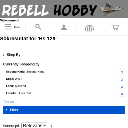
Välkommen!
Menu
Sökresultat för 'Hs 129'
Shop By
Currently Shopping by:
Second Hand:
Second Hand
Epok:
WW II
Land:
Tyskland
Fabrikat:
Greenhill
Töm alla
Filter
Sortera på