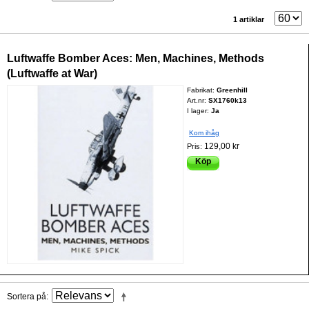
1 artiklar
Luftwaffe Bomber Aces: Men, Machines, Methods
(Luftwaffe at War)
Fabrikat:
Greenhill
Art.nr:
SX1760k13
I lager:
Ja
Kom ihåg
129,00 kr
Pris:
Köp
Sortera på