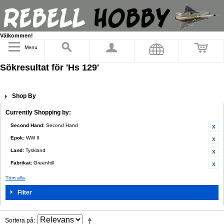
Välkommen!
Menu
Sökresultat för 'Hs 129'
Shop By
Currently Shopping by:
Second Hand:
Second Hand
Epok:
WW II
Land:
Tyskland
Fabrikat:
Greenhill
Töm alla
Filter
Sortera på